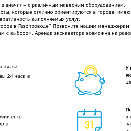
 а значит – с различным навесным оборудованием.
сты, которые отлично ориентируются в городе, имею
перативность выполняемых услуг.
аторов в Газопроводе? Позвоните нашим менеджерам 
вам с выбором. Аренда экскаватора возможна на разо
чно даже
У 
э
зы 24 часа в
це
П
ичии есть
в 
ор в
ка
за