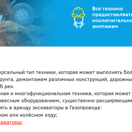
Вся техника
предоставляет
исключительно
экипажем
ерсальный тип техники, которая может выполнять бо
унта, демонтажем различных конструкций, дорожны
б рек.
ная и многофункциональная техника, которая может
навесным оборудованием, существенно расширяющим
ть в аренду экскаваторы в Газопроводе:
ном или колёсном ходу;
каваторы
;