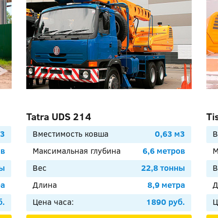
Tatra UDS 214
Ti
м3
Вместимость ковша
0,63 м3
В
ов
Максимальная глубина
6,6 метров
М
ны
Вес
22,8 тонны
В
ра
Длина
8,9 метра
Д
б.
Цена часа:
1890 руб.
Ц